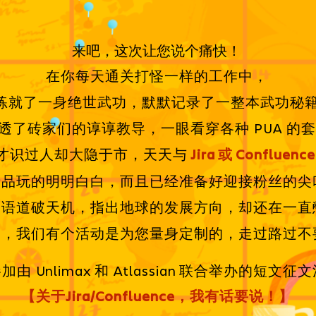
来吧，这次让您说个痛快！
在你每天通关打怪一样的工作中，
练就了一身绝世武功，
默默记录了一整本武功秘
透了砖家们的谆谆教导，一眼看穿各种
的套
PUA
才识过人却大隐于市，天天与
或
Jira
Confluence
产品玩的明明白白，而且已经准备好迎接粉丝的尖
一语道破天机，指出地球的发展方向，却还在一直
客，我们有个活动是为您量身定制的，走过路过不
参加由
和
联合举办的短文征文
Unlimax
Atlassian
【关于
，我有话要说！】
Jira/Confluence