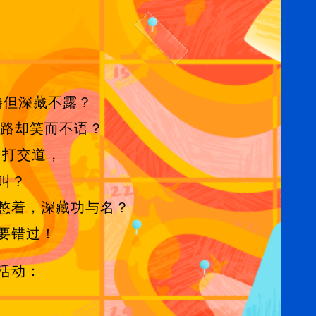
籍但深藏不露？
路却笑而不语？
打交道，
叫？
憋着，深藏功与名？
要错过！
活动：